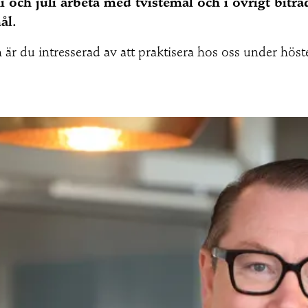
 och juli arbeta med tvistemål och i övrigt bitr
ål.
ch är du intresserad av att praktisera hos oss under 