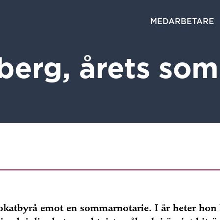
MEDARBETARE
berg, årets som
okatbyrå emot en sommarnotarie. I år heter hon