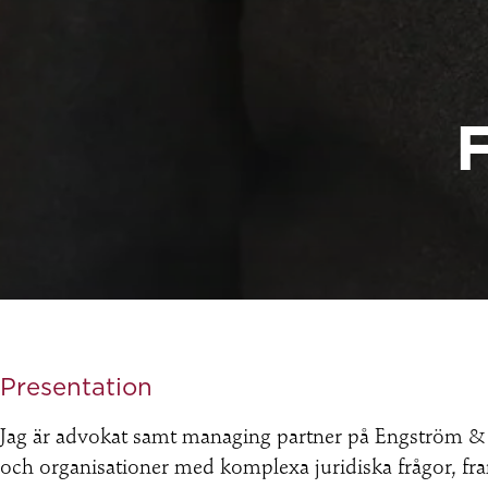
Presentation
Jag är advokat samt managing partner på Engström & He
och organisationer med komplexa juridiska frågor, fra