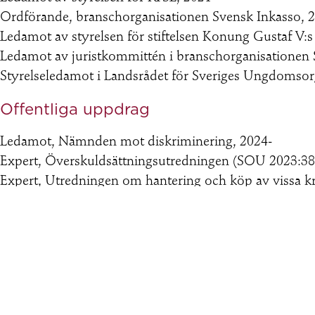
Ordförande, branschorganisationen Svensk Inkasso, 
Ledamot av styrelsen för stiftelsen Konung Gustaf V:s
Ledamot av juristkommittén i branschorganisationen 
Styrelseledamot i Landsrådet för Sveriges Ungdomsor
Offentliga uppdrag
Ledamot, Nämnden mot diskriminering, 2024-
Expert, Överskuldsättningsutredningen (SOU 2023:38
Expert, Utredningen om hantering och köp av vissa kr
Ledamot av Kronofogdemyndighetens insynsråd, 201
Ledamot av övervakningskommittén för Europeiska S
Publikationer
”Myndighetsutövning i skolan”, Norstedts Juridik, 20
”Ungdomars fri- och rättigheter i föreningsliv och sko