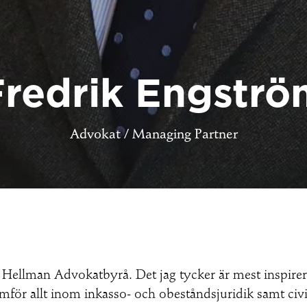
Fredrik Engströ
Advokat / Managing Partner
llman Advokatbyrå. Det jag tycker är mest inspirerand
mför allt inom inkasso- och obeståndsjuridik samt civ