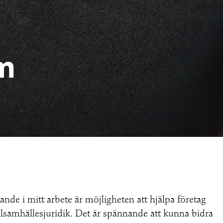
m
e i mitt arbete är möjligheten att hjälpa företag
ilsamhällesjuridik. Det är spännande att kunna bidra