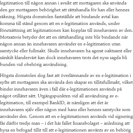
legitimation till någon annan i avsikt att mottagaren ska använda
den ger mottagaren behörighet att rättshandla för han eller hennes
räkning. Högsta domstolen fastställde att bindande avtal kan
komma till stånd genom att en e-legitimation används, under
förutsättning att legitimationen kan kopplas till innehavaren av den.
Motsatsvis betyder det att en rättshandling inte blir bindande när
någon annan än innehavaren använder en e-legitimation utan
samtycke eller fullmakt. Skulle innehavaren ha agerat oaktsamt eller
särskilt klandervärt kan dock innehavaren trots det nyss sagda bli
bunden vid obehörig användning.
Högsta domstolen slog fast att överlämnande av en e-legitimation i
syfte att mottagaren ska använda den skapar en tillitsfullmakt, vilket
binder innehavaren även i fall där e-legitimationen används på
något otillåtet sätt. Utgångspunkten vid all användning av e-
legitimation, till exempel BankID, är nämligen att det är
innehavaren själv eller någon med hans eller hennes samtycke som
använder den. Genom att en e-legitimationen används vid signering
får därför tredje man – i det här fallet finansbolaget – anledning att
hysa en befogad tillit till att e-legitimationen använts av en behörig