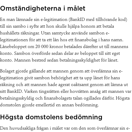
Omständigheterna i målet
En man lämnade sin e-legitimation (BankID med tillhörande kod)
till sin sambo i syfte att hon skulle hjälpa honom att betala
hushållets räkningar. Utan samtycke använde sambon e-
legitimationen för att ta ett lån hos ett finansbolag i hans namn.
Lånebeloppet om 20 000 kronor betalades därefter ut till mannens
konto. Sambon överförde sedan delar av beloppet till sitt eget
konto. Mannen bestred sedan betalningsskyldighet för lånet.
Bolaget gjorde gällande att mannen genom att överlämna sin e-
legitimation givit sambon behörighet att ta upp lånet för hans
räkning och att mannen hade agerat oaktsamt genom att lämna ut
sitt BankID. Varken tingsrätten eller hovrätten ansåg att mannen var
betalningsskyldig och finansbolagets talan ogillades därför. Högsta
domstolen gjorde emellertid en annan bedömning.
Högsta domstolens bedömning
Den huvudsakliga frågan i målet var om den som överlämnar sin e-