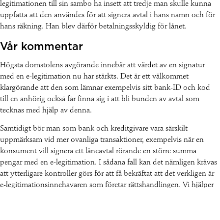
legitimationen till sin sambo ha insett att tredje man skulle kunna
uppfatta att den användes för att signera avtal i hans namn och för
hans räkning. Han blev därför betalningsskyldig för lånet.
Vår kommentar
Högsta domstolens avgörande innebär att värdet av en signatur
med en e-legitimation nu har stärkts. Det är ett välkommet
klargörande att den som lämnar exempelvis sitt bank-ID och kod
till en anhörig också får finna sig i att bli bunden av avtal som
tecknas med hjälp av denna.
Samtidigt bör man som bank och kreditgivare vara särskilt
uppmärksam vid mer ovanliga transaktioner, exempelvis när en
konsument vill signera ett låneavtal rörande en större summa
pengar med en e-legitimation. I sådana fall kan det nämligen krävas
att ytterligare kontroller görs för att få bekräftat att det verkligen är
e-legitimationsinnehavaren som företar rättshandlingen. Vi hjälper
gärna dig som är kreditgivare med sådana bedömningar!
Amar Omeirat