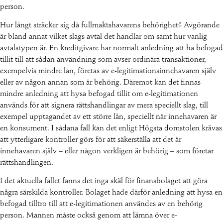
person.
Hur långt sträcker sig då fullmaktshavarens behörighet? Avgörande
är bland annat vilket slags avtal det handlar om samt hur vanlig
avtalstypen är. En kreditgivare har normalt anledning att ha befogad
tillit till att sådan användning som avser ordinära transaktioner,
exempelvis mindre lån, företas av e-legitimationsinnehavaren själv
eller av någon annan som är behörig. Däremot kan det finnas
mindre anledning att hysa befogad tillit om e-legitimationen
används för att signera rättshandlingar av mera speciellt slag, till
exempel upptagandet av ett större lån, speciellt när innehavaren är
en konsument. I sådana fall kan det enligt Högsta domstolen krävas
att ytterligare kontroller görs för att säkerställa att det är
innehavaren själv – eller någon verkligen är behörig – som företar
rättshandlingen.
I det aktuella fallet fanns det inga skäl för finansbolaget att göra
några särskilda kontroller. Bolaget hade därför anledning att hysa en
befogad tilltro till att e-legitimationen användes av en behörig
person. Mannen måste också genom att lämna över e-