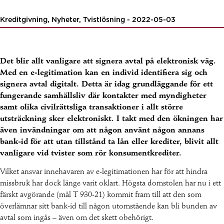
Kreditgivning, Nyheter, Tvistlösning - 2022-05-03
Det blir allt vanligare att signera avtal på elektronisk väg.
Med en e-legitimation kan en individ identifiera sig och
signera avtal digitalt. Detta är idag grundläggande för ett
fungerande samhällsliv där kontakter med myndigheter
samt olika civilrättsliga transaktioner i allt större
utsträckning sker elektroniskt. I takt med den ökningen har
även invändningar om att någon använt någon annans
bank-id för att utan tillstånd ta lån eller krediter, blivit allt
vanligare vid tvister som rör konsumentkrediter.
Vilket ansvar innehavaren av e-legitimationen har för att hindra
missbruk har dock länge varit oklart. Högsta domstolen har nu i ett
färskt avgörande (mål T 930-21) kommit fram till att den som
överlämnar sitt bank-id till någon utomstående kan bli bunden av
avtal som ingås – även om det skett obehörigt.