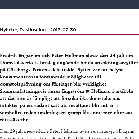
Nyheter, Tvistlösning - 2013-07-30
Fredrik Engström och Peter Hellman skrev den 24 juli om
Domstolsverkets förslag angående höjda ansökningsavgifter
på Göteborgs-Postens debattsida. Syftet var att belysa
konsumenternas försämrade möjligheter till
domstolsprövning om förslaget blir verklighet.
Sammanfattningsvis anser Engström & Hellman i artikeln
att det inte är lämpligt att försöka öka domstolarnas
intäkter på ett sådant sätt att resultatet blir att en i
samhället redan underlägsen grupp får ännu mer eftersatt
rättssäkerhet.
Den 29 juli medverkade Peter Hellman även i en intervju i Dagens
Nyheter på samma tema. Även GP:s, DN:s, Expressens och UNT:s