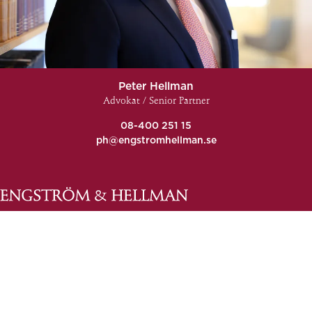
Peter Hellman
Advokat / Senior Partner
08-400 251 15
ph@engstromhellman.se
Allmänna villkor
Klagomål och synpunkter
Kontakta oss
KONTAKTA OSS