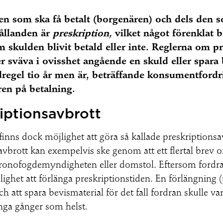
 den som ska få betalt (borgenären) och dels den 
hållanden är
preskription,
vilket något förenklat b
m skulden blivit betald eller inte. Reglerna om pr
r sväva i ovisshet angående en skuld eller spara 
egel tio år men är, beträffande konsumentfordring
ren på betalning.
iptionsavbrott
 finns dock möjlighet att göra så kallade preskriptionsavb
onsavbrott kan exempelvis ske genom att ett flertal brev
Kronofogdemyndigheten eller domstol. Eftersom fordran 
ighet att förlänga preskriptionstiden. En förlängning (
tt spara bevismaterial för det fall fordran skulle vara
nga gånger som helst.