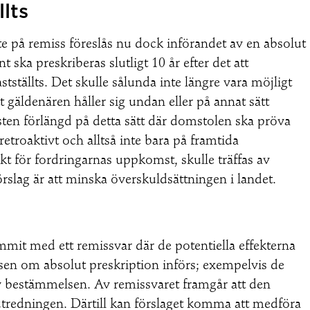
llts
e på remiss föreslås nu dock införandet av en absolut
ka preskriberas slutligt 10 år efter det att
ställts. Det skulle sålunda inte längre vara möjligt
t gäldenären håller sig undan eller på annat sätt
risten förlängd på detta sätt där domstolen ska pröva
troaktivt och alltså inte bara på framtida
kt för fordringarnas uppkomst, skulle träffas av
slag är att minska överskuldsättningen i landet.
it med ett remissvar där de potentiella effekterna
lsen om absolut preskription införs; exempelvis de
v bestämmelsen. Av remissvaret framgår att den
tredningen. Därtill kan förslaget komma att medföra