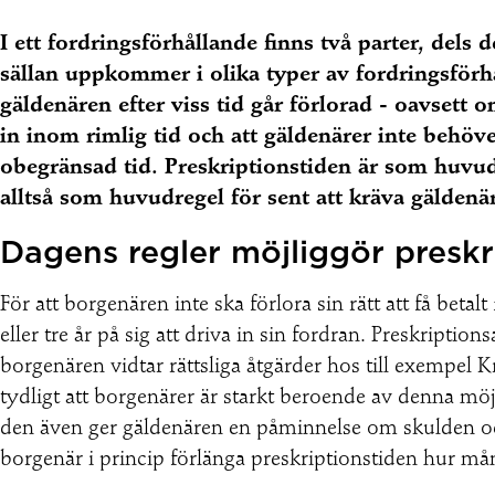
I ett fordringsförhållande finns två parter, dels
sällan uppkommer i olika typer av fordringsför
gäldenären efter viss tid går förlorad - oavsett o
in inom rimlig tid och att gäldenärer inte behöve
obegränsad tid. Preskriptionstiden är som huvudr
alltså som huvudregel för sent att kräva gäldenä
Dagens regler möjliggör preskr
För att borgenären inte ska förlora sin rätt att få betalt
eller tre år på sig att driva in sin fordran. Preskripti
borgenären vidtar rättsliga åtgärder hos till exempel 
tydligt att borgenärer är starkt beroende av denna möjl
den även ger gäldenären en påminnelse om skulden och a
borgenär i princip förlänga preskriptionstiden hur må