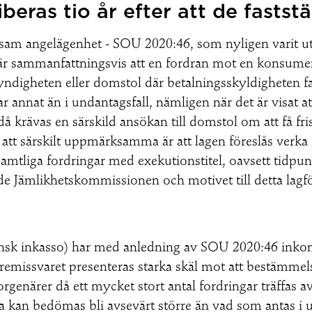
beras tio år efter att de faststä
nsam angelägenhet - SOU 2020:46, som nyligen varit ut
r sammanfattningsvis att en fordran mot en konsument s
digheten eller domstol där betalningsskyldigheten fast
r annat än i undantagsfall, nämligen när det är visat at
 då krävas en särskild ansökan till domstol om att få f
tt särskilt uppmärksamma är att lagen föreslås verka re
samtliga fordringar med exekutionstitel, oavsett tidpun
e Jämlikhetskommissionen och motivet till detta lagför
nsk inkasso) har med anledning av SOU 2020:46 inkomm
I remissvaret presenteras starka skäl mot att bestämme
närer då ett mycket stort antal fordringar träffas a
kan bedömas bli avsevärt större än vad som antas i u