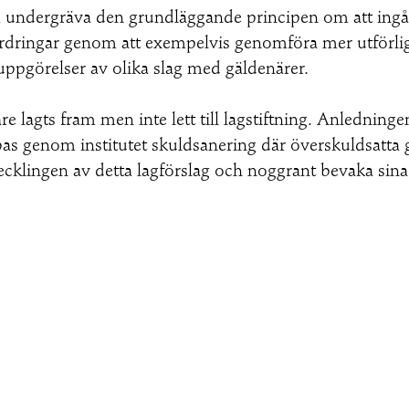
 undergräva den grundläggande principen om att ingån
na fordringar genom att exempelvis genomföra mer utför
ppgörelser av olika slag med gäldenärer.
 lagts fram men inte lett till lagstiftning. Anledningen 
s genom institutet skuldsanering där överskuldsatta g
vecklingen av detta lagförslag och noggrant bevaka si