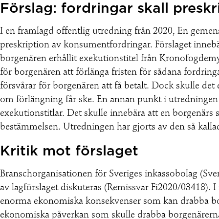
Förslag: fordringar skall preskri
I en framlagd offentlig utredning från 2020, En geme
preskription av konsumentfordringar. Förslaget innebä
borgenären erhållit exekutionstitel från Kronofogdemyn
för borgenären att förlänga fristen för sådana fordringa
försvårar för borgenären att få betalt. Dock skulle det
om förlängning får ske. En annan punkt i utredningen a
exekutionstitlar. Det skulle innebära att en borgenärs 
bestämmelsen. Utredningen har gjorts av den så kallad
Kritik mot förslaget
Branschorganisationen för Sveriges inkassobolag (Sve
av lagförslaget diskuteras (Remissvar Fi2020/03418). 
enorma ekonomiska konsekvenser som kan drabba borge
ekonomiska påverkan som skulle drabba borgenärerna 