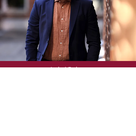
Andreé Ernberg
Advokat / Senior Associate
031-757 99 13
andree.ernberg@engstromhellman.se