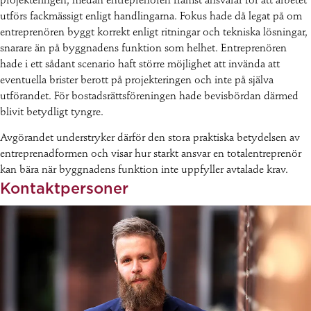
projekteringen, medan entreprenören främst ansvarar för att arbetet
utförs fackmässigt enligt handlingarna. Fokus hade då legat på om
entreprenören byggt korrekt enligt ritningar och tekniska lösningar,
snarare än på byggnadens funktion som helhet. Entreprenören
hade i ett sådant scenario haft större möjlighet att invända att
eventuella brister berott på projekteringen och inte på själva
utförandet. För bostadsrättsföreningen hade bevisbördan därmed
blivit betydligt tyngre.
Avgörandet understryker därför den stora praktiska betydelsen av
entreprenadformen och visar hur starkt ansvar en totalentreprenör
kan bära när byggnadens funktion inte uppfyller avtalade krav.
Kontaktpersoner