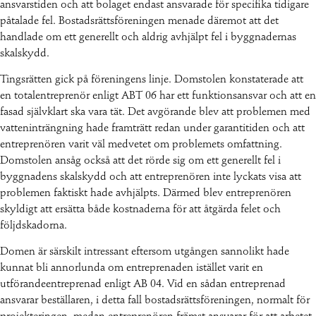
ansvarstiden och att bolaget endast ansvarade för specifika tidigare
påtalade fel. Bostadsrättsföreningen menade däremot att det
handlade om ett generellt och aldrig avhjälpt fel i byggnadernas
skalskydd.
Tingsrätten gick på föreningens linje. Domstolen konstaterade att
en totalentreprenör enligt ABT 06 har ett funktionsansvar och att en
fasad självklart ska vara tät. Det avgörande blev att problemen med
vatteninträngning hade framträtt redan under garantitiden och att
entreprenören varit väl medvetet om problemets omfattning.
Domstolen ansåg också att det rörde sig om ett generellt fel i
byggnadens skalskydd och att entreprenören inte lyckats visa att
problemen faktiskt hade avhjälpts. Därmed blev entreprenören
skyldigt att ersätta både kostnaderna för att åtgärda felet och
följdskadorna.
Domen är särskilt intressant eftersom utgången sannolikt hade
kunnat bli annorlunda om entreprenaden istället varit en
utförandeentreprenad enligt AB 04. Vid en sådan entreprenad
ansvarar beställaren, i detta fall bostadsrättsföreningen, normalt för