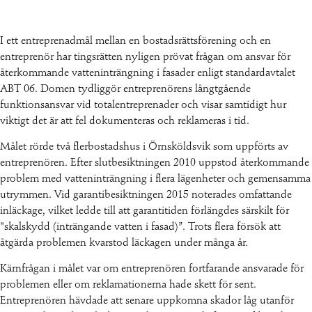
I ett entreprenadmål mellan en bostadsrättsförening och en
entreprenör har tingsrätten nyligen prövat frågan om ansvar för
återkommande vatteninträngning i fasader enligt standardavtalet
ABT 06. Domen tydliggör entreprenörens långtgående
funktionsansvar vid totalentreprenader och visar samtidigt hur
viktigt det är att fel dokumenteras och reklameras i tid.
Målet rörde två flerbostadshus i Örnsköldsvik som uppförts av
entreprenören. Efter slutbesiktningen 2010 uppstod återkommande
problem med vatteninträngning i flera lägenheter och gemensamma
utrymmen. Vid garantibesiktningen 2015 noterades omfattande
inläckage, vilket ledde till att garantitiden förlängdes särskilt för
"skalskydd (inträngande vatten i fasad)”. Trots flera försök att
åtgärda problemen kvarstod läckagen under många år.
Kärnfrågan i målet var om entreprenören fortfarande ansvarade för
problemen eller om reklamationerna hade skett för sent.
Entreprenören hävdade att senare uppkomna skador låg utanför