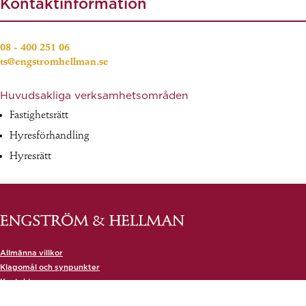
Kontaktinformation
08 - 400 251 06
ts@engstromhellman.se
Huvudsakliga verksamhetsområden
Fastighetsrätt
Hyresförhandling
Hyresrätt
Allmänna villkor
Klagomål och synpunkter
Kontakta oss